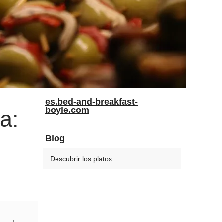
es.bed-and-breakfast-
boyle.com
a:
Blog
Descubrir los platos...