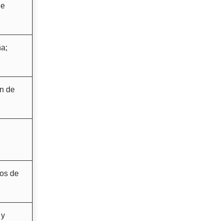
de
ña;
ón de
os de
 y