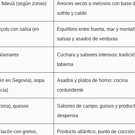
, fideuà (según zonas)
Arroces secos o melosos con base 
sofrito y caldo
çots con salsa (en
Equilibrio entre huerta, mar y monta
salsas y asados de verduras
calamares
Cuchara y sabores intensos; tradici
taberna
én en Segovia), sopa
Asados y platos de horno; cocina
cia)
contundente
zona), quesos
Sabores de campo, guisos y product
despensa
 lacón con grelos,
Producto atlántico, punto de cocción