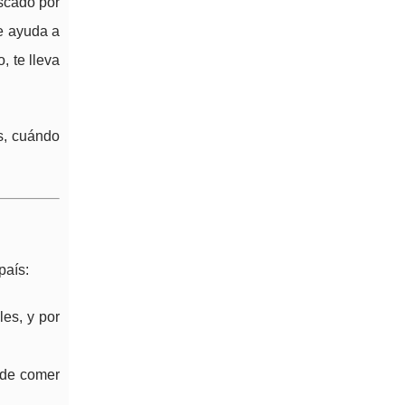
escado por
e ayuda a
, te lleva
s, cuándo
país:
les, y por
 de comer