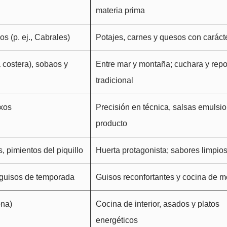
materia prima
s (p. ej., Cabrales)
Potajes, carnes y quesos con caráct
costera), sobaos y
Entre mar y montaña; cuchara y repo
tradicional
txos
Precisión en técnica, salsas emulsi
producto
 pimientos del piquillo
Huerta protagonista; sabores limpio
y guisos de temporada
Guisos reconfortantes y cocina de 
ona)
Cocina de interior, asados y platos
energéticos