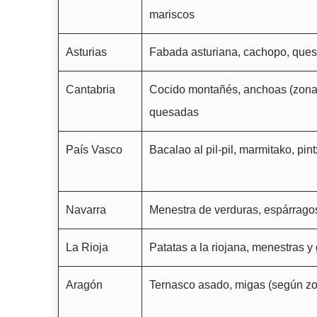
mariscos
Asturias
Fabada asturiana, cachopo, queso
Cantabria
Cocido montañés, anchoas (zona 
quesadas
País Vasco
Bacalao al pil-pil, marmitako, pin
Navarra
Menestra de verduras, espárragos,
La Rioja
Patatas a la riojana, menestras 
Aragón
Ternasco asado, migas (según z