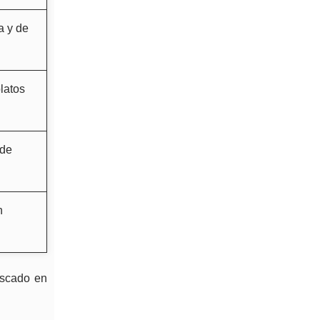
a y de
latos
 de
n
scado en