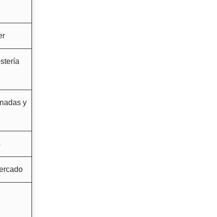
er
stería
onadas y
s
mercado