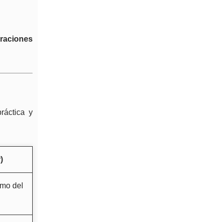
o
raciones
ráctica y
)
smo del